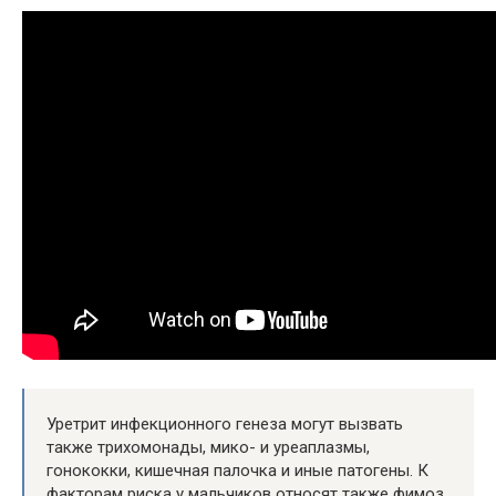
Уретрит инфекционного генеза могут вызвать
также трихомонады, мико- и уреаплазмы,
гонококки, кишечная палочка и иные патогены. К
факторам риска у мальчиков относят также фимоз,