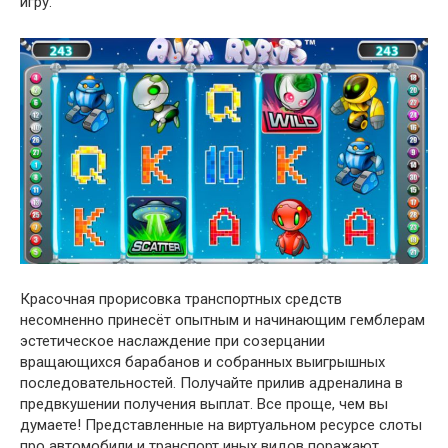
игру.
Красочная прорисовка транспортных средств
несомненно принесёт опытным и начинающим гемблерам
эстетическое наслаждение при созерцании
вращающихся барабанов и собранных выигрышных
последовательностей. Получайте прилив адреналина в
предвкушении получения выплат. Все проще, чем вы
думаете! Представленные на виртуальном ресурсе слоты
про автомобили и транспорт иных видов поражают