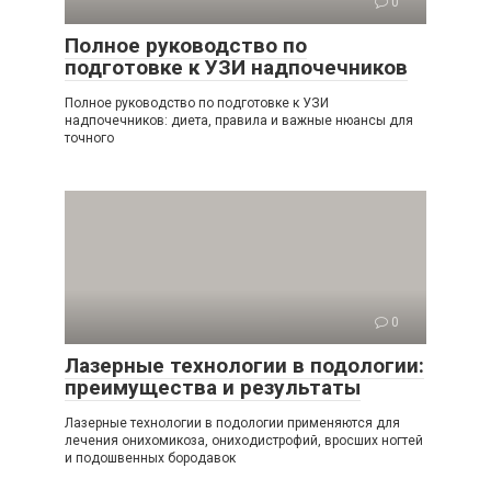
0
Полное руководство по
подготовке к УЗИ надпочечников
Полное руководство по подготовке к УЗИ
надпочечников: диета, правила и важные нюансы для
точного
0
Лазерные технологии в подологии:
преимущества и результаты
Лазерные технологии в подологии применяются для
лечения онихомикоза, ониходистрофий, вросших ногтей
и подошвенных бородавок