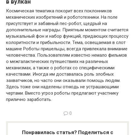
в вулкан
Космическая тематика покорит всех поклонников
механических изобретений и робототехники. На поле
присутствует и забавный пес-робот, щедрый на
дополнительные награды. Приятным моментом считается
музыкальный фон и набор функций, придающих процессу
колоритности и прибыльности. Тема, освещаемая в слот
машине Роботы пришельцы, всегда привлекала внимание
человечества. Пользователям известно немало фильмов
о межгалактических путешествиях на различных
механизмах, а также о роботах со специфическими
качествами. Иногда им доставалась роль злобных
захватчиков, но часто они оказывали помощь людям.
Здесь тоже они наделены отнюдь не устрашающими
чертами. Вместо угроз роботы предлагают участнику
прилично заработать.
0
Понравилась статья? Поделиться с