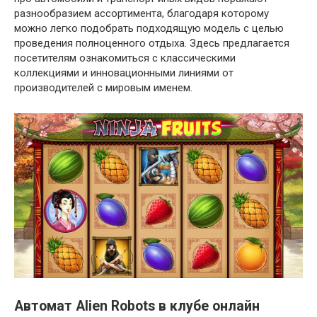
разнообразием ассортимента, благодаря которому
можно легко подобрать подходящую модель с целью
проведения полноценного отдыха. Здесь предлагается
посетителям ознакомиться с классическими
коллекциями и инновационными линиями от
производителей с мировым именем.
Автомат Alien Robots в клубе онлайн