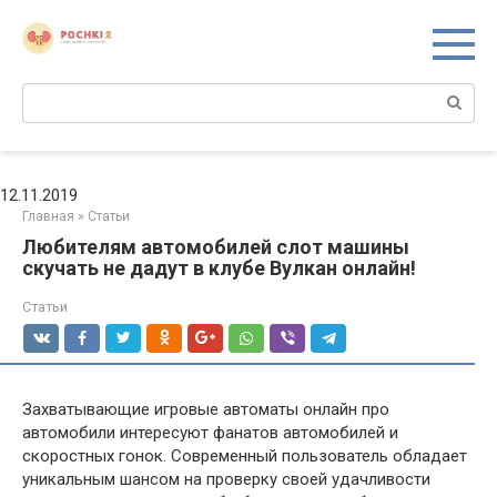
Перейти
к
контенту
Поиск:
12.11.2019
Главная
»
Статьи
Любителям автомобилей слот машины
скучать не дадут в клубе Вулкан онлайн!
Статьи
Захватывающие игровые автоматы онлайн про
автомобили интересуют фанатов автомобилей и
скоростных гонок. Современный пользователь обладает
уникальным шансом на проверку своей удачливости