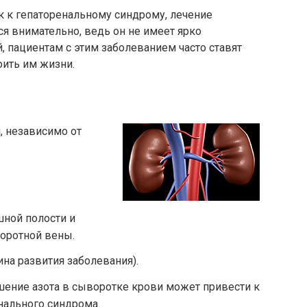
ек к гепаторенальному синдрому, лечение
ся внимательно, ведь он не имеет ярко
 пациентам с этим заболеванием часто ставят
оить им жизни.
, независимо от
ной полости и
оротной вены.
на развития заболевания).
ние азота в сыворотке крови может привести к
нального синдрома.