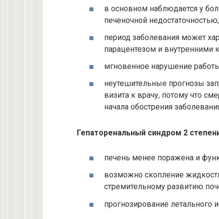
в основном наблюдается у бол
печеночной недостаточностью;
период заболевания может ха
парацентезом и внутренними 
мгновенное нарушение работы
неутешительные прогнозы зап
визита к врачу, потому что сме
начала обострения заболевания
Гепаторенальный синдром 2 степени
печень менее поражена и фун
возможно скопление жидкости
стремительному развитию поче
прогнозирование летального ис