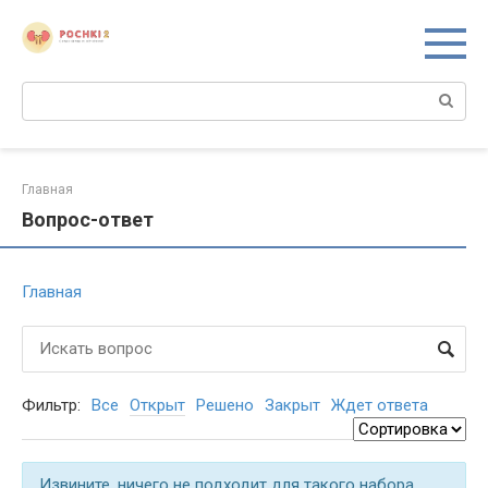
Перейти
к
контенту
Поиск:
Главная
Вопрос-ответ
Главная
Фильтр:
Все
Открыт
Решено
Закрыт
Ждет ответа
Извините, ничего не подходит для такого набора