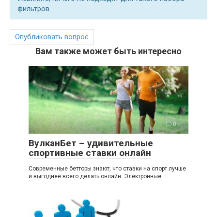
фильтров
Опубликовать вопрос
Вам также может быть интересно
0
ВулканБет – удивительные
спортивные ставки онлайн
Современные бетторы знают, что ставки на спорт лучше
и выгоднее всего делать онлайн. Электронные