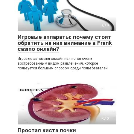
0
Игровые аппараты: почему стоит
обратить на них внимание в Frank
casino онлайн?
Игровые автоматы онлайн являются очень
востребованным видом развлечения, которое
пользуется большим спросом среди пользователей
0
Простая киста почки