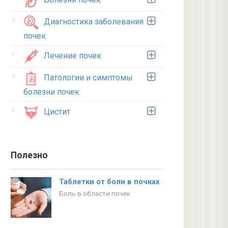
Диагностика заболевания
почек
Лечение почек
Патологии и симптомы
болезни почек
Цистит
Полезно
Таблетки от боли в почках
Боль в области почек