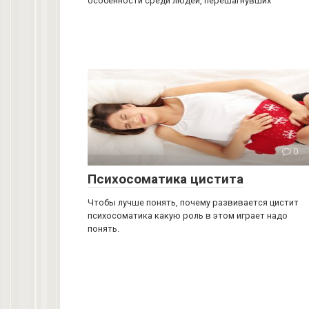
особенности среди людей, перешагнувших
0
Психосоматика цистита
Чтобы лучше понять, почему развивается цистит
психосоматика какую роль в этом играет надо
понять.