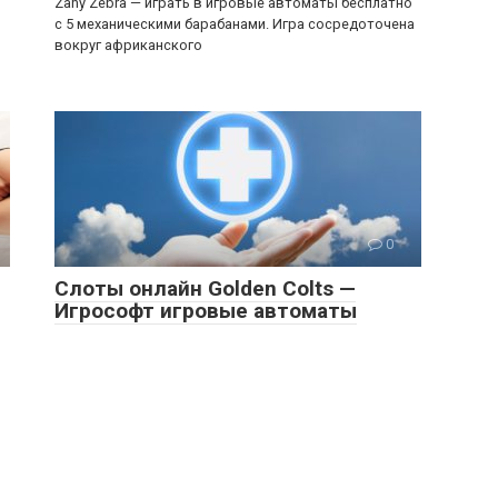
Zany Zebra — играть в игровые автоматы бесплатно
с 5 механическими барабанами. Игра сосредоточена
вокруг африканского
0
Слоты онлайн Golden Colts —
Игрософт игровые автоматы