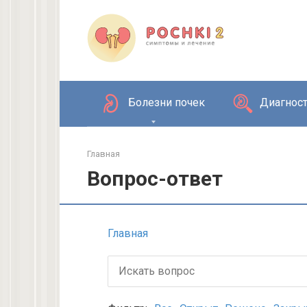
Перейти
к
контенту
Болезни почек
Диагност
Главная
Вопрос-ответ
Главная