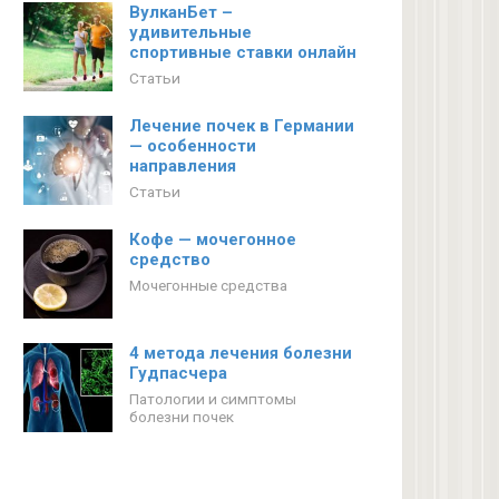
ВулканБет –
удивительные
спортивные ставки онлайн
Статьи
Лечение почек в Германии
— особенности
направления
Статьи
Кофе — мочегонное
средство
Мочегонные средства
4 метода лечения болезни
Гудпасчера
Патологии и симптомы
болезни почек