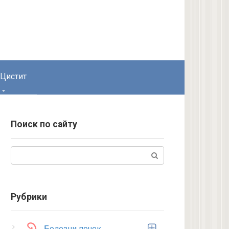
Цистит
Поиск по сайту
Поиск:
Рубрики
Болезни почек